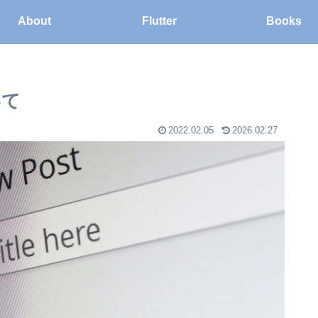
About
Flutter
Books
いて
2022.02.05
2026.02.27