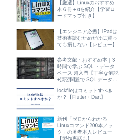
【厳選】Linuxのおすすめ
本６冊＋αを紹介【学習ロ
ードマップ付き】
【エンジニア必携】iPadは
技術書読むためだけに買っ
ても損しない【レビュー】
参考文献・おすすめ本｜3
時間で学ぶ SQL ・データ
ベース 超入門【丁寧な解説
+演習問題で SQL データ抽
出の基本が身につく】標準
lockfileはコミットすべき
SQL
か？【Flutter・Dart】
新刊「ゼロからわかる
Linuxコマンド200本ノッ
ク」の著者本人レビュー
【製作裏話も】