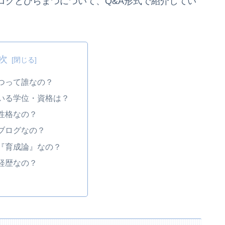
ログとひらまつについて、Q&A形式で紹介してい
次
まつって誰なの？
ている学位・資格は？
な性格なの？
なブログなの？
で『育成論』なの？
な経歴なの？