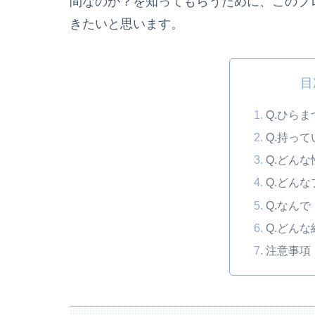
間なのか？を知ってもらうために、このブ
きたいと思います。
目
Q.ひら
Q.持っ
Q.どん
Q.どん
Q.なん
Q.どん
注意事項