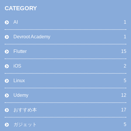
CATEGORY
AI
1
Devroot Academy
1
Flutter
15
iOS
2
Linux
5
Udemy
12
おすすめ本
17
ガジェット
5