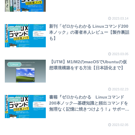
2023.03.14
新刊「ゼロからわかる Linuxコマンド200
Linux
本ノック」の著者本人レビュー【製作裏話
も】
2023.03.05
【UTM】M1/M2のmacOSでUbuntuの仮
Linux
想環境構築をする方法【日本語化まで】
2023.02.23
書籍『ゼロからわかる Linuxコマンド
Linux
200本ノック―基礎知識と頻出コマンドを
無理なく記憶に焼きつけよう！』サポート
ページ
2023.02.05