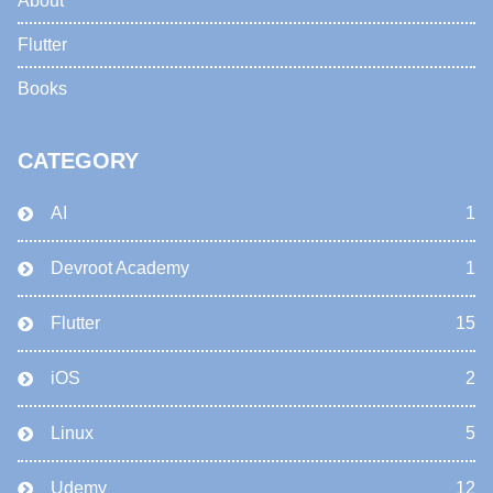
About
Flutter
Books
CATEGORY
AI
1
Devroot Academy
1
Flutter
15
iOS
2
Linux
5
Udemy
12