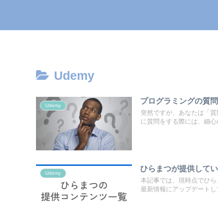
Udemy
プログラミングの質
Udemy
突然ですが、あなたは「質
に質問をする際には、細心の
ひらまつが提供して
Udemy
本記事では、現時点でひら
最新情報にアップデートして