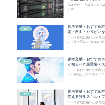
SQL全般-----SQL職人
(func...
参考文献・おすすめ
Udemy
定・自由・やりがいを
コース作成に用いた参考文
い！超一流になるのは才能か
参考文献・おすすめ
Udemy
が知るべき最重要テ
コース作成に用いた参考文
い！書籍はじめて学ぶソフト
参考文献・おすすめ本
Udemy
使える独学スキル＋プ
コース作成に用いた参考文