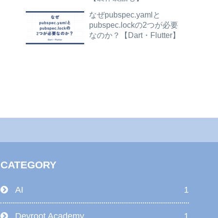
なぜpubspec.yamlと
pubspec.lockの2つが必要
なのか？【Dart・Flutter】
CATEGORY
AI
1
Devroot Academy
1