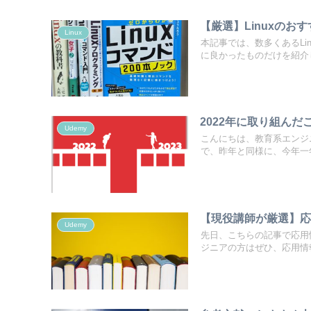
【厳選】Linuxの
Linux
本記事では、数多くあるL
に良かったものだけを紹介し.
2022年に取り組んだ
Udemy
こんにちは、教育系エンジ
で、昨年と同様に、今年一年
【現役講師が厳選】応
Udemy
先日、こちらの記事で応用
ジニアの方はぜひ、応用情報