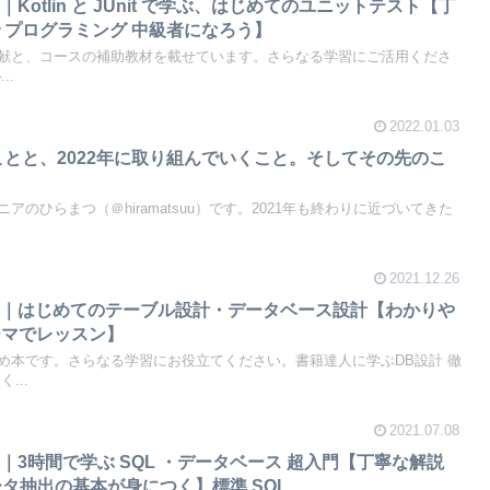
otlin と JUnit で学ぶ、はじめてのユニットテスト【丁
 プログラミング 中級者になろう】
献と、コースの補助教材を載せています。さらなる学習にご活用くださ
..
2022.01.03
だことと、2022年に取り組んでいくこと。そしてその先のこ
のひらまつ（＠hiramatsuu）です。2021年も終わりに近づいてきた
2021.12.26
本｜はじめてのテーブル設計・データベース設計【わかりや
ーマでレッスン】
め本です。さらなる学習にお役立てください。書籍達人に学ぶDB設計 徹
...
2021.07.08
｜3時間で学ぶ SQL ・データベース 超入門【丁寧な解説
データ抽出の基本が身につく】標準 SQL