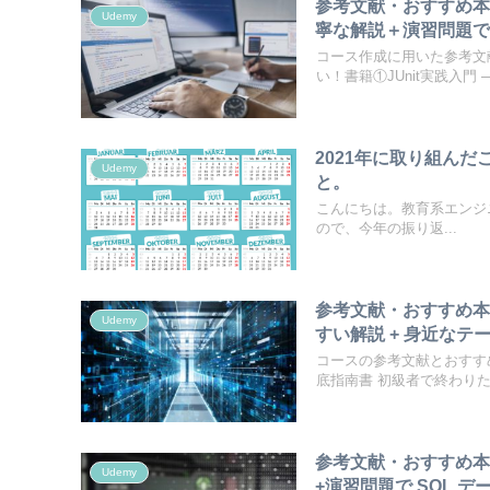
参考文献・おすすめ本｜K
Udemy
寧な解説＋演習問題で
コース作成に用いた参考文
い！書籍①JUnit実践入門 ─.
2021年に取り組ん
Udemy
と。
こんにちは。教育系エンジニア
ので、今年の振り返...
参考文献・おすすめ
Udemy
すい解説 + 身近なテ
コースの参考文献とおすす
底指南書 初級者で終わりたく
参考文献・おすすめ本
Udemy
+演習問題で SQL 