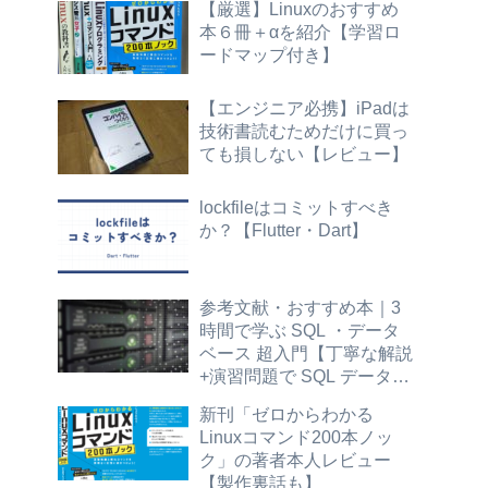
【厳選】Linuxのおすすめ
本６冊＋αを紹介【学習ロ
ードマップ付き】
【エンジニア必携】iPadは
技術書読むためだけに買っ
ても損しない【レビュー】
lockfileはコミットすべき
か？【Flutter・Dart】
参考文献・おすすめ本｜3
時間で学ぶ SQL ・データ
ベース 超入門【丁寧な解説
+演習問題で SQL データ抽
出の基本が身につく】標準
新刊「ゼロからわかる
SQL
Linuxコマンド200本ノッ
ク」の著者本人レビュー
【製作裏話も】