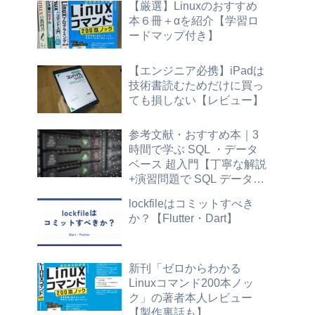
【厳選】Linuxのおすすめ
本６冊＋αを紹介【学習ロ
ードマップ付き】
【エンジニア必携】iPadは
技術書読むためだけに買っ
ても損しない【レビュー】
参考文献・おすすめ本｜3
時間で学ぶ SQL ・データ
ベース 超入門【丁寧な解説
+演習問題で SQL データ抽
出の基本が身につく】標準
lockfileはコミットすべき
SQL
か？【Flutter・Dart】
新刊「ゼロからわかる
Linuxコマンド200本ノッ
ク」の著者本人レビュー
【製作裏話も】