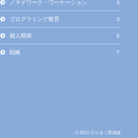
ノマドワーク・ワーケーション
3
プログラミング教育
3
個人開発
5
戦略
7
© 2021 ひらまつ育成論.