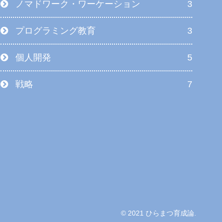
ノマドワーク・ワーケーション
3
プログラミング教育
3
個人開発
5
戦略
7
© 2021 ひらまつ育成論.