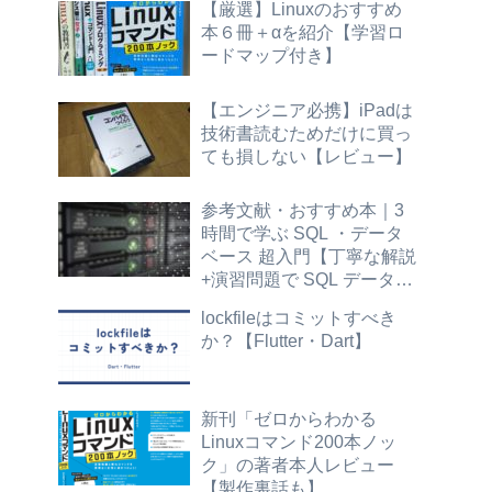
【厳選】Linuxのおすすめ
本６冊＋αを紹介【学習ロ
ードマップ付き】
【エンジニア必携】iPadは
技術書読むためだけに買っ
ても損しない【レビュー】
参考文献・おすすめ本｜3
時間で学ぶ SQL ・データ
ベース 超入門【丁寧な解説
+演習問題で SQL データ抽
出の基本が身につく】標準
lockfileはコミットすべき
SQL
か？【Flutter・Dart】
新刊「ゼロからわかる
Linuxコマンド200本ノッ
ク」の著者本人レビュー
【製作裏話も】