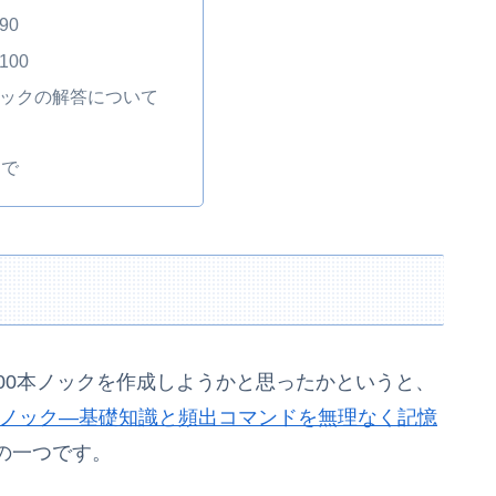
90
100
ノックの解答について
けで
ンド100本ノックを作成しようかと思ったかというと、
00本ノック―基礎知識と頻出コマンドを無理なく記憶
の一つです。