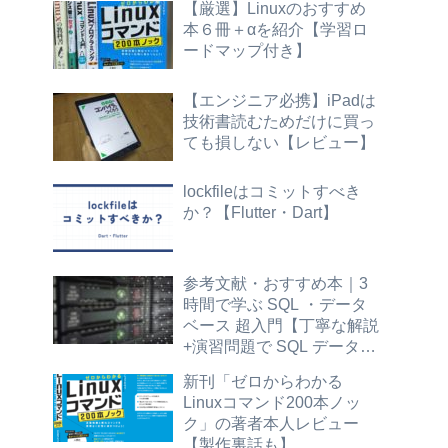
【厳選】Linuxのおすすめ
本６冊＋αを紹介【学習ロ
ードマップ付き】
【エンジニア必携】iPadは
技術書読むためだけに買っ
ても損しない【レビュー】
lockfileはコミットすべき
か？【Flutter・Dart】
参考文献・おすすめ本｜3
時間で学ぶ SQL ・データ
ベース 超入門【丁寧な解説
+演習問題で SQL データ抽
出の基本が身につく】標準
新刊「ゼロからわかる
SQL
Linuxコマンド200本ノッ
ク」の著者本人レビュー
【製作裏話も】