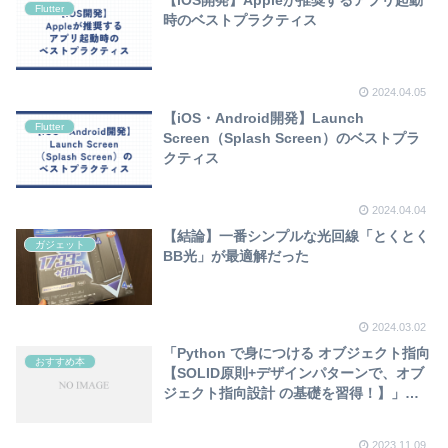
【iOS開発】Appleが推奨するアプリ起動
Flutter
時のベストプラクティス
2024.04.05
【iOS・Android開発】Launch
Flutter
Screen（Splash Screen）のベストプラ
クティス
2024.04.04
【結論】一番シンプルな光回線「とくとく
ガジェット
BB光」が最適解だった
2024.03.02
「Python で身につける オブジェクト指向
おすすめ本
【SOLID原則+デザインパターンで、オブ
ジェクト指向設計 の基礎を習得！】」の
参考文献
2023.11.09