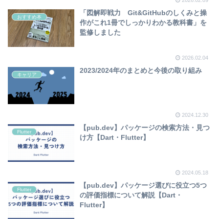
「図解即戦力 Git&GitHubのしくみと操
おすすめ本
作がこれ1冊でしっかりわかる教科書」を
監修しました
2026.02.04
2023/2024年のまとめと今後の取り組み
キャリア
2024.12.30
【pub.dev】パッケージの検索方法・見つ
Flutter
け方【Dart・Flutter】
2024.05.18
【pub.dev】パッケージ選びに役立つ5つ
Flutter
の評価指標について解説【Dart・
Flutter】