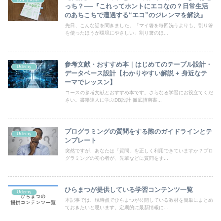
っち？──『これってホントにエコなの？日常生活
のあちこちで遭遇する“エコ”のジレンマを解決』
先日、こんな話を聞きました。「マイ箸を毎回洗うよりも、割り箸
を使ったほうが環境にやさしい」割り箸のほ...
参考文献・おすすめ本｜はじめてのテーブル設計・
Udemy
データベース設計【わかりやすい解説 + 身近なテ
ーマでレッスン】
コースの参考文献とおすすめ本です。さらなる学習にお役立てくだ
さい。書籍達人に学ぶDB設計 徹底指南書...
プログラミングの質問をする際のガイドラインとテ
Udemy
ンプレート
突然ですが、あなたは「質問」を正しく利用できていますか？プロ
グラミングの初心者が、先輩などに質問をす...
ひらまつが提供している学習コンテンツ一覧
Udemy
本記事では、現時点でひらまつが公開している教材を簡単にまとめ
ておきたいと思います。定期的に最新情報に...