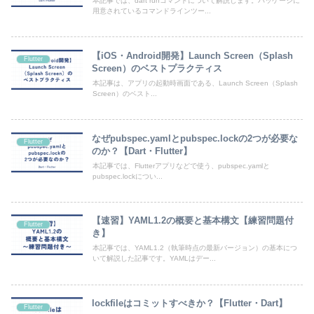
本記事では、dart runコマンドについて解説します。パッケージに
用意されているコマンドラインツー...
【iOS・Android開発】Launch Screen（Splash
Flutter
Screen）のベストプラクティス
本記事は、アプリの起動時画面である、Launch Screen（Splash
Screen）のベスト...
なぜpubspec.yamlとpubspec.lockの2つが必要な
Flutter
のか？【Dart・Flutter】
本記事では、Flutterアプリなどで使う、pubspec.yamlと
pubspec.lockについ...
【速習】YAML1.2の概要と基本構文【練習問題付
Flutter
き】
本記事では、YAML1.2（執筆時点の最新バージョン）の基本につ
いて解説した記事です。YAMLはデー...
lockfileはコミットすべきか？【Flutter・Dart】
Flutter