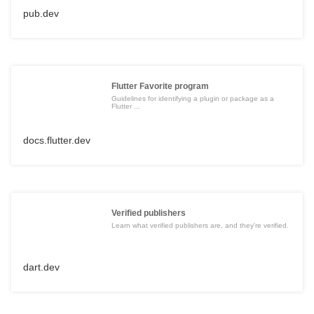
pub.dev
Flutter Favorite program
Guidelines for identifying a plugin or package as a
Flutter ...
docs.flutter.dev
Verified publishers
Learn what verified publishers are, and they're verified.
dart.dev