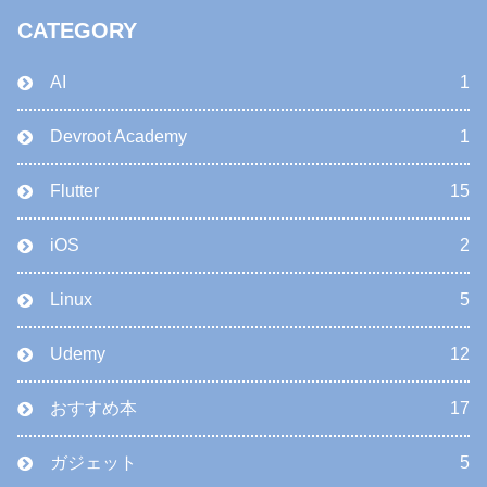
CATEGORY
AI
1
Devroot Academy
1
Flutter
15
iOS
2
Linux
5
Udemy
12
おすすめ本
17
ガジェット
5