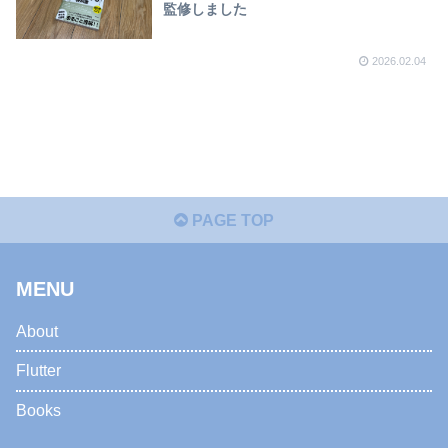
監修しました
2026.02.04
PAGE TOP
MENU
About
Flutter
Books