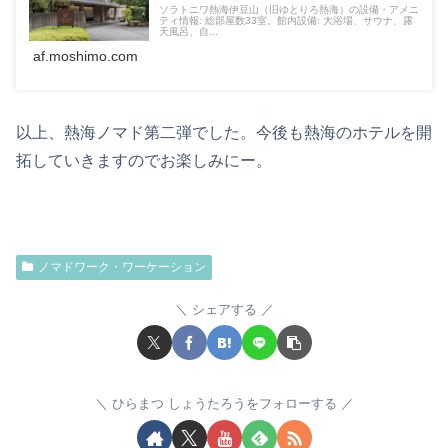
ソラトニワ熱海伊豆山（旧ゆとりろ熱海）の設備・アメニ
ティ情報: 総部屋数33室。館内設備: 大浴場、サウナ、露
天風呂、自...
af.moshimo.com
以上、熱海ノマド第二弾でした。今後も熱海のホテルを開
拓していきますのでお楽しみにー。
ノマドワーク・ワーケーション
シェアする
ひらまつ しょうたろうをフォローする