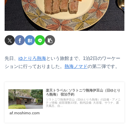
先日、
ゆとりろ熱海
という旅館まで、1泊2日のワーケー
ションに行っておりました。
熱海ノマド
の第二弾です。
楽天トラベル: ソラトニワ熱海伊豆山（旧ゆとり
ろ熱海） 宿泊予約
ソラトニワ熱海伊豆山（旧ゆとりろ熱海）の設備・アメニ
ティ情報: 総部屋数33室。館内設備: 大浴場、サウナ、露
天風呂、自...
af.moshimo.com